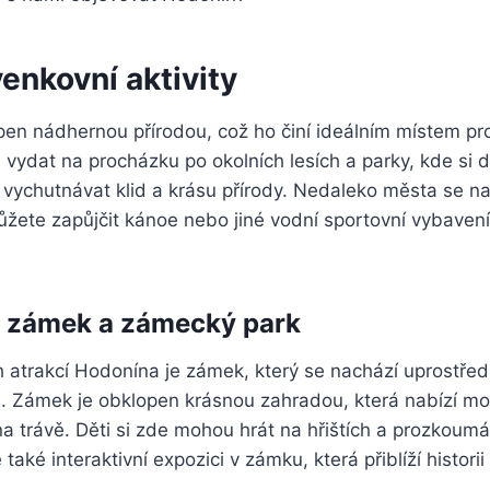
venkovní aktivity
en nádhernou přírodou, což ho činí ideálním místem pro
vydat na procházku po okolních lesích a parky, kde si 
si vychutnávat klid a krásu přírody. Nedaleko města se n
žete zapůjčit kánoe nebo jiné vodní sportovní vybavení a
 zámek a zámecký park
 atrakcí Hodonína je zámek, který se nachází uprostřed
 Zámek je obklopen krásnou zahradou, která nabízí mo
 trávě. Děti si zde mohou hrát na hřištích a prozkoumá
 také interaktivní expozici v zámku, která přiblíží histori