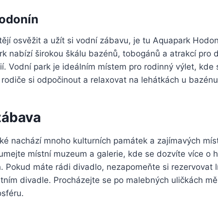
odonín
htějí osvěžit a užít si vodní zábavu, je tu Aquapark Hodo
k nabízí širokou škálu bazénů, tobogánů a atrakcí pro 
í. Vodní park je ideálním místem pro rodinný výlet, kde
 rodiče si odpočinout a relaxovat na lehátkách u bazénu
zábava
é nachází mnoho kulturních památek a zajímavých míst, 
mejte místní muzeum a galerie, kde se dozvíte více o hi
. Pokud máte rádi divadlo, nezapomeňte si rezervovat l
stním divadle. Procházejte se po malebných uličkách mě
sféru.