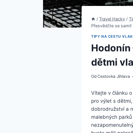
/
Travel Hacky
/
T
Přesvědčte se sami!
TIPY NA CESTU VLA
Hodonín 
dětmi vl
Od
Cestovka Jihlava
Vítejte v článku
pro výlet s dětmi
dobrodružství a 
malebných parků 
nezapomenutelný 