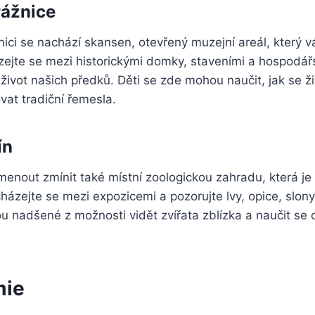
rážnice
ici se nachází skansen, otevřený muzejní areál, který 
ázejte se mezi historickými domky, staveními a hospodá
í život našich předků. Děti se zde mohou naučit, jak se ž
ovat tradiční řemesla.
ín
nout zmínit také místní zoologickou zahradu, která 
cházejte se mezi expozicemi a pozorujte lvy, opice, slony
ou nadšené z možnosti vidět zvířata zblízka a naučit se 
mie