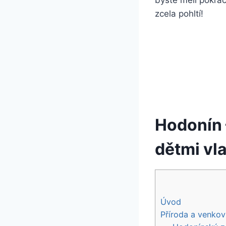
byste měli pokrač
zcela pohltí!
Hodonín 
dětmi vl
Úvod
Příroda a venkovn