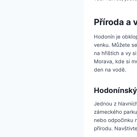
Příroda a 
Hodonín je obklop
venku. Můžete se 
na hřištích a vy 
Morava, kde si mů
den na vodě.
Hodonínský
Jednou z hlavních
zámeckého parku.
nebo odpočinku na
přírodu. Navštivte