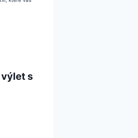
ví, které vás
výlet s