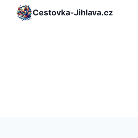
Přeskočit
Cestovka-Jihlava.cz
na
obsah