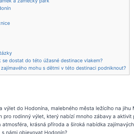
ámek a zámecký park
donín
žnice
tázky
 se dostat do této úžasné destinace vlakem?
zajímavého mohu s dětmi v této destinaci podniknout?
a výlet do Hodonína, malebného města ležícího na jihu
 pro rodinný výlet, který nabízí mnoho zábavy a aktivit p
 atmosféra, krásná příroda a široká nabídka zajímavých
te s námi objevovat Hodonín?