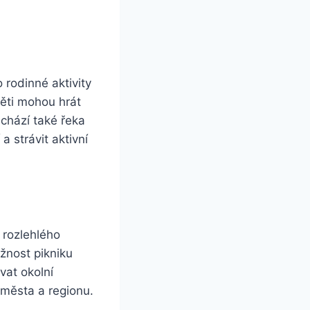
 rodinné aktivity
děti mohou hrát
achází také řeka
 strávit aktivní
 rozlehlého
žnost pikniku
vat okolní
i města a regionu.