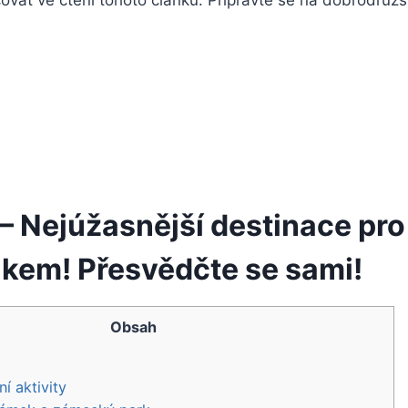
ovat ve čtení tohoto článku. Připravte se na dobrodružst
– Nejúžasnější destinace pro 
akem! Přesvědčte se sami!
Obsah
í aktivity