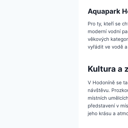
Aquapark H
Pro ty, kteří se c
moderní vodní par
věkových kategori
vyřádit ve vodě a
Kultura a 
V Hodoníně se tak
návštěvu. Prozkou
místních umělcích
představení v mí
jeho krásu a atmo