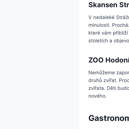
Skansen St
V nedaleké Strážn
minulosti. Proch
které vám přiblíž
stoletích a objev
ZOO Hodon
Nemůžeme zapome
druhů zvířat. Pro
zvířata. Děti bud
nového.
Gastrono