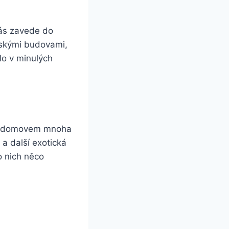
vás zavede do
řskými budovami,
ilo v minulých
je domovem mnoha
 a další exotická
o nich něco