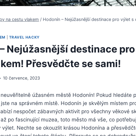
ipy na cestu vlakem
/
Hodonín – Nejúžasnější destinace pro výlet s
KEM
|
TRAVEL HACKY
– Nejúžasnější destinace pro 
akem! Přesvědčte se sami!
10 července, 2023
 o neuvěřitelně úžasném městě Hodonín! Pokud hledáte pe
, jste na správném místě. Hodonín je skvělým místem pr
nabízí nespočet zábavných aktivit pro všechny věkové s
až po fascinující muzea, toto město má vše, co potřebu
výlet. Nechte se okouzlit krásou Hodonína a přesvědčt