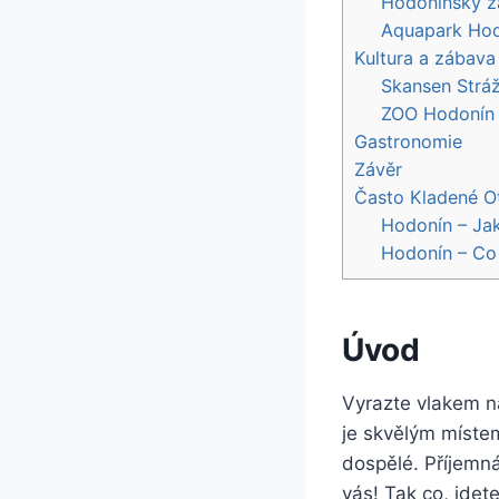
Hodonínský z
Aquapark Ho
Kultura a zábava
Skansen Strá
ZOO Hodonín
Gastronomie
Závěr
Často Kladené O
Hodonín – Jak
Hodonín – Co 
Úvod
Vyrazte vlakem n
je skvělým místem
dospělé. Příjemná
vás! Tak co, jde