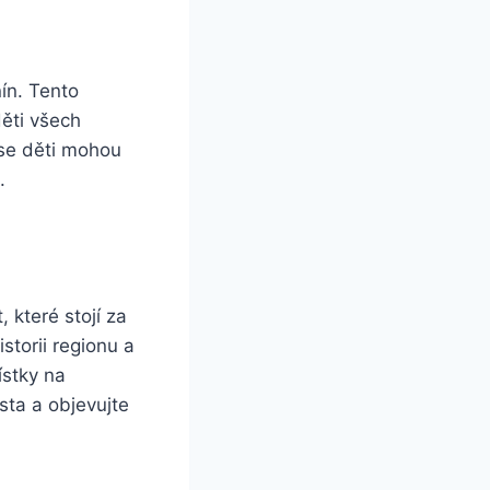
nín. Tento
děti všech
 se děti mohou
.
které stojí za
storii regionu a
ístky na
sta a objevujte