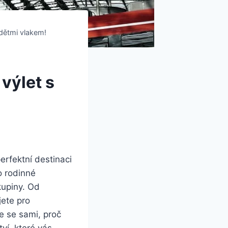
 dětmi vlakem!
výlet s
rfektní destinaci
o rodinné
kupiny. Od
jete pro
e se sami, proč