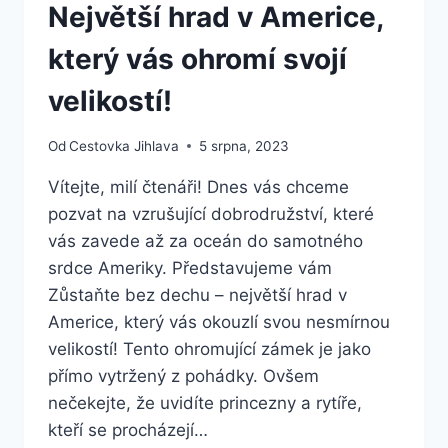
Největší hrad v Americe,
který vás ohromí svojí
velikostí!
Od
Cestovka Jihlava
5 srpna, 2023
Vítejte, milí čtenáři! Dnes vás chceme
pozvat na vzrušující dobrodružství, které
vás zavede až za oceán do samotného
srdce Ameriky. Představujeme vám
Zůstaňte bez dechu – největší hrad v
Americe, který vás okouzlí svou nesmírnou
velikostí! Tento ohromující zámek je jako
přímo vytržený z pohádky. Ovšem
nečekejte, že uvidíte princezny a rytíře,
kteří se procházejí…