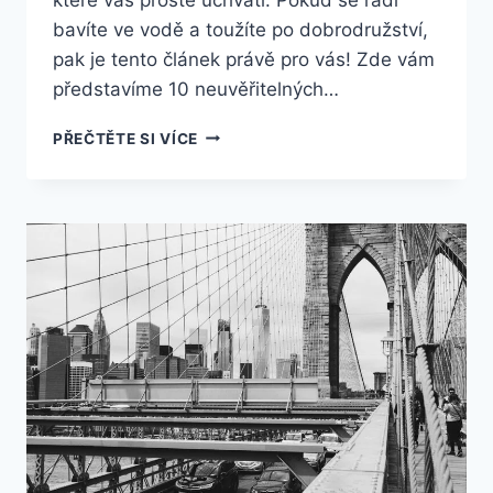
bavíte ve vodě a toužíte po dobrodružství,
pak je tento článek právě pro vás! Zde vám
představíme 10 neuvěřitelných…
10
PŘEČTĚTE SI VÍCE
NEUVĚŘITELNÝCH
ZÁŽITKŮ,
KTERÉ
ZAŽIJETE
V
AQUAPARKU
V
AMERICE