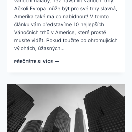
vánoční nálady, než navštívit Vánoční trhy.
Ačkoli Evropa může být pro své trhy slavná,
Amerika také má co nabídnout! V tomto
článku vám představíme 10 nejlepších
Vánočních trhů v Americe, které prostě
musíte vidět. Pokud toužíte po ohromujících
výlohách, úžasných…
10
PŘEČTĚTE SI VÍCE
NEJLEPŠÍCH
VÁNOČNÍCH
TRHŮ
V
AMERICE,
KTERÉ
PROSTĚ
MUSÍTE
VIDĚT!