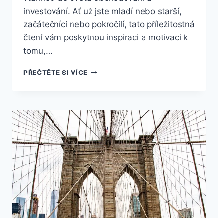
investování. Ať už jste mladí nebo starší,
začátečníci nebo pokročilí, tato příležitostná
čtení vám poskytnou inspiraci a motivaci k
tomu,…
TRHY
PŘEČTĚTE SI VÍCE
V
AMERICE:
TAJEMSTVÍ
ÚSPĚCHU
OD
NEJBOHATŠÍCH
OBCHODNÍKŮ!