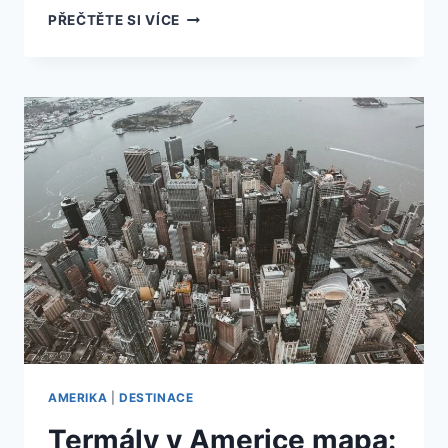
10
PŘEČTĚTE SI VÍCE
DŮVODŮ,
PROČ
JE
VÝHODNĚJŠÍ
PLATIT
V
AMERICE
NEŽ
V
ČESKU!
AMERIKA
|
DESTINACE
Termály v Americe mapa: