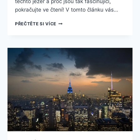
těchto jezer a proč jsou tak fascinující,
pokračujte ve čtení! V tomto článku vás…
NEUVĚŘITELNÉ
PŘEČTĚTE SI VÍCE
TAJEMSTVÍ
JEZER
V
AMERICE,
KTERÉ
MUSÍTE
VIDĚT!