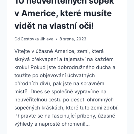
10 neuvěřitelných sopek
v Americe, které musíte
vidět na vlastní oči!
Od
Cestovka Jihlava
8 srpna, 2023
Vítejte v úžasné Americe, zemi, která
skrývá překvapení a tajemství na každém
kroku! Pokud jste dobrodružného ducha a
toužíte po objevování úchvatných
přírodních divů, pak jste na správném
místě. Dnes se společně vypravíme na
neuvěřitelnou cestu po deseti ohromných
sopečných kráskách, které tuto zemi zdobí.
Připravte se na fascinující příběhy, úžasné
výhledy a naprosté ohromení!…