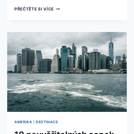
10
PŘEČTĚTE SI VÍCE
NEJLEPŠÍCH
NÁKUPŮ
V
AMERICE,
KTERÉ
SE
VÁM
VYPLATÍ
AMERIKA
|
DESTINACE