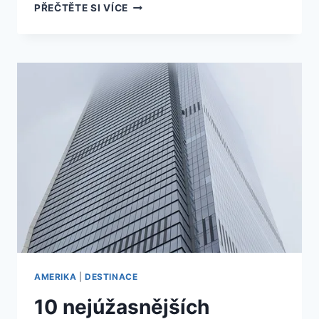
10
PŘEČTĚTE SI VÍCE
NEUVĚŘITELNÝCH
SOPEK
V
AMERICE,
KTERÉ
MUSÍTE
VIDĚT
NA
VLASTNÍ
OČI!
AMERIKA
|
DESTINACE
10 nejúžasnějších