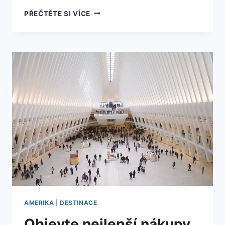
ZŮSTAŇTE
PŘEČTĚTE SI VÍCE
BEZ
DECHU:
NEJVĚTŠÍ
HRAD
V
AMERICE,
KTERÝ
VÁS
OHROMÍ
SVOJÍ
VELIKOSTÍ!
AMERIKA
|
DESTINACE
Objevte nejlepší nákupy