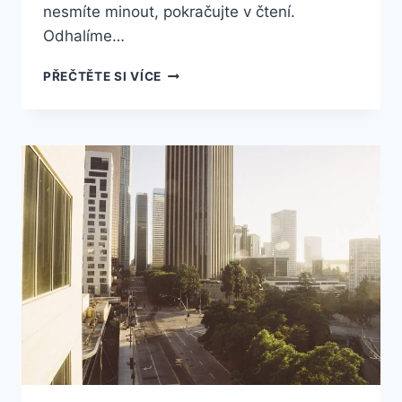
nesmíte minout, pokračujte v čtení.
Odhalíme…
NEUVĚŘITELNÉ
PŘEČTĚTE SI VÍCE
SROVNÁNÍ:
NEJBLIŽŠÍ
LETIŠTĚ
V
AMERICE,
KTERÁ
JSOU
PŘÍMO
Z
RÁJE!