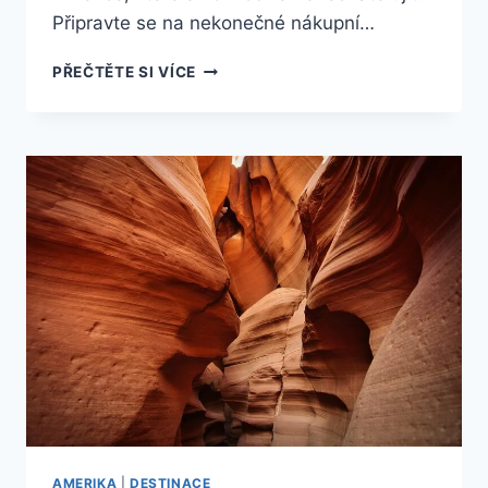
Připravte se na nekonečné nákupní…
NEUVĚŘITELNÉ
PŘEČTĚTE SI VÍCE
NÁKUPNÍ
RÁJE
V
AMERICE:
KAM
VYRAZIT
AŽ
SE
ZBLÁZNÍTE!
AMERIKA
|
DESTINACE