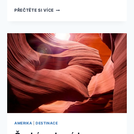
10
PŘEČTĚTE SI VÍCE
NEJÚŽASNĚJŠÍCH
AMERICKÝCH
SILNIČNÍCH
DOBRODRUŽSTVÍ,
KTERÉ
MUSÍTE
ZAŽÍT!
AMERIKA
|
DESTINACE