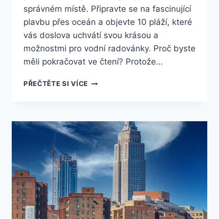
správném místě. Připravte se na fascinující
plavbu přes oceán a objevte 10 pláží, které
vás doslova uchvátí svou krásou a
možnostmi pro vodní radovánky. Proč byste
měli pokračovat ve čtení? Protože…
10
PŘEČTĚTE SI VÍCE
NEJLEPŠÍCH
PLÁŽÍ
V
AMERICE,
KTERÉ
MUSÍTE
VYZKOUŠET
PŘI
KOUPÁNÍ!