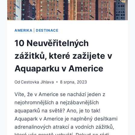
AMERIKA
|
DESTINACE
10 Neuvěřitelných
zážitků, které zažijete v
Aquaparku v Americe
Od
Cestovka Jihlava
8 srpna, 2023
Víte, že v Americe se nachází jeden z
nejohromnějších a nejzábavnějších
aquaparků na světě? Ano, je to tak!
Aquapark v Americe je naplněný desítkami
adrenalinových atrakcí a vodních zážitků,
které vás prostě uchvátí. Pokud se rádi