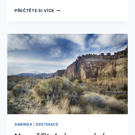
OBJEVTE
PŘEČTĚTE SI VÍCE
NEJLEPŠÍ
NÁKUPY
V
AMERICE
A
UŠETŘETE
PENÍZE
NA
KVALITNÍ
ZBOŽÍ!
AMERIKA
|
DESTINACE