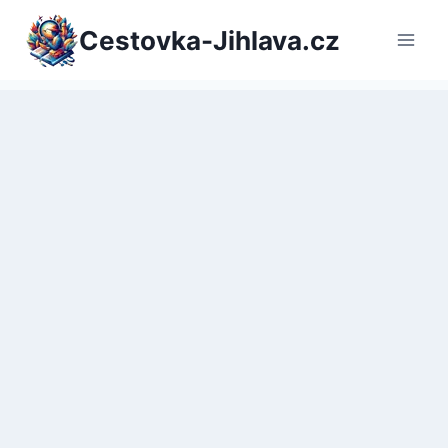
Přeskočit
Cestovka-Jihlava.cz
na
obsah