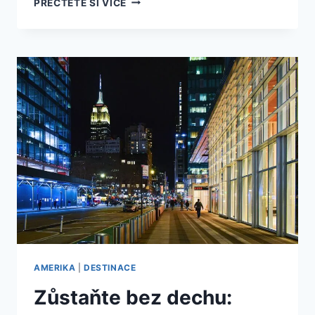
PŘEČTĚTE SI VÍCE
AMBASÁDA
V
AMERICE:
10
NEUVĚŘITELNÝCH
FAKTŮ,
KTERÉ
VÁS
OHROMÍ!
AMERIKA
|
DESTINACE
Zůstaňte bez dechu: