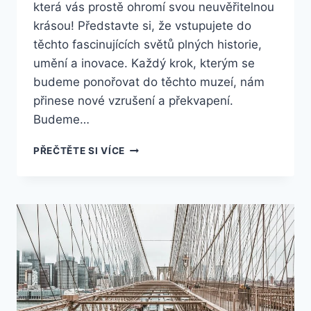
která vás prostě ohromí svou neuvěřitelnou
krásou! Představte si, že vstupujete do
těchto fascinujících světů plných historie,
umění a inovace. Každý krok, kterým se
budeme ponořovat do těchto muzeí, nám
přinese nové vzrušení a překvapení.
Budeme…
10
PŘEČTĚTE SI VÍCE
NEJLEPŠÍCH
MUZEÍ
V
AMERICE,
KTERÁ
VÁS
OHROMÍ
SVOU
KRÁSOU!