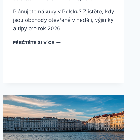
Plánujete nákupy v Polsku? Zjistěte, kdy
jsou obchody otevřené v neděli, výjimky
a tipy pro rok 2026.
KDY
PŘEČTĚTE SI VÍCE
JE
V
POLSKU
V
NEDĚLI
OTEVŘENO?
KOMPLETNÍ
PRŮVODCE
2026
|
2026