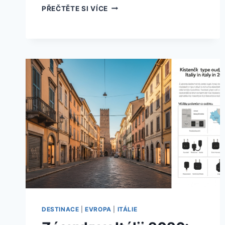
JAK
PŘEČTĚTE SI VÍCE
DLOUHO
JDE
BALÍK
Z
POLSKA
DO
ČR?
ZJISTĚTE
AKTUÁLNÍ
DOBU
DORUČENÍ
|
2026
DESTINACE
|
EVROPA
|
ITÁLIE