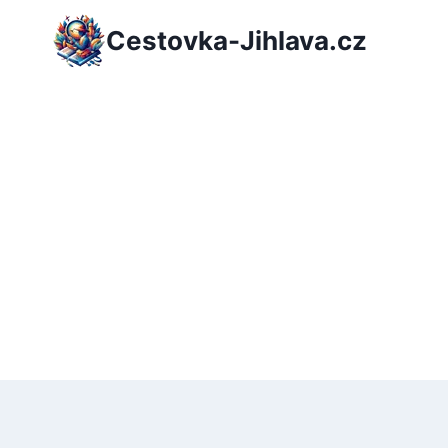
Přeskočit
Cestovka-Jihlava.cz
na
obsah