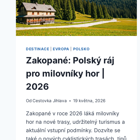
CYKLISTY
|
2026
DESTINACE
|
EVROPA
|
POLSKO
Zakopané: Polský ráj
pro milovníky hor |
2026
Od
Cestovka Jihlava
19 května, 2026
Zakopané v roce 2026 láká milovníky
hor na nové trasy, udržitelný turismus a
aktuální vstupní podmínky. Dozvíte se
také o nových cyklistických trasách, tipů