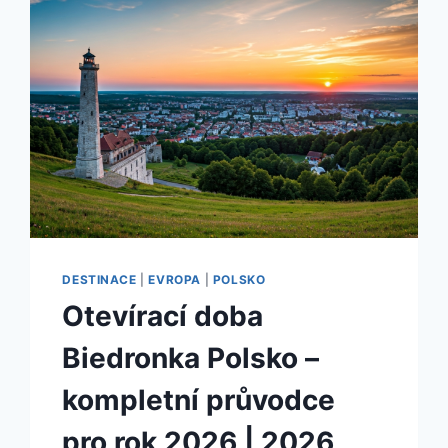
ZA
NEJLEPŠÍ
CENY
|
2026
DESTINACE
|
EVROPA
|
POLSKO
Otevírací doba
Biedronka Polsko –
kompletní průvodce
pro rok 2026 | 2026