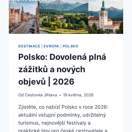
DESTINACE
|
EVROPA
|
POLSKO
Polsko: Dovolená plná
zážitků a nových
objevů | 2026
Od
Cestovka Jihlava
19 května, 2026
Zjistěte, co nabízí Polsko v roce 2026:
aktuální vstupní podmínky, udržitelný
turismus, nejnovější festivaly a
praktické tipy pro české cestovatele a