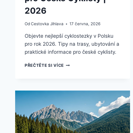
2026
Od
Cestovka Jihlava
17 června, 2026
Objevte nejlepší cyklostezky v Polsku
pro rok 2026. Tipy na trasy, ubytování a
praktické informace pro české cyklisty.
KAM
PŘEČTĚTE SI VÍCE
NA
KOLO
V
POLSKU
2026:
NEJLEPŠÍ
CYKLOSTEZKY
A
TRASY
PRO
ČESKÉ