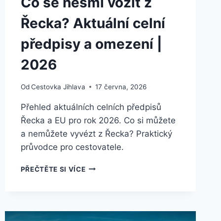
Co se nesmí vozit z
Řecka? Aktuální celní
předpisy a omezení |
2026
Od
Cestovka Jihlava
17 června, 2026
Přehled aktuálních celních předpisů
Řecka a EU pro rok 2026. Co si můžete
a nemůžete vyvézt z Řecka? Praktický
průvodce pro cestovatele.
CO
PŘEČTĚTE SI VÍCE
SE
NESMÍ
VOZIT
Z
ŘECKA?