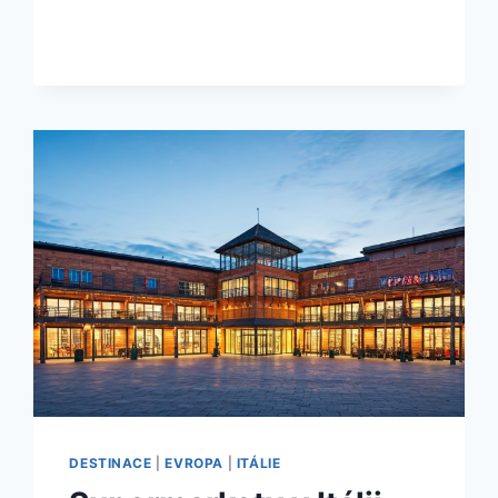
ROZPOZNAT
NEPLATNÉ
POLSKÉ
BANKOVKY
V
ROCE
2026
|
2026
DESTINACE
|
EVROPA
|
ITÁLIE