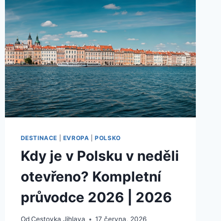
AKTUÁLNÍ
CELNÍ
PŘEDPISY
A
OMEZENÍ
|
2026
DESTINACE
|
EVROPA
|
POLSKO
Kdy je v Polsku v neděli
otevřeno? Kompletní
průvodce 2026 | 2026
Od
Cestovka Jihlava
17 června, 2026