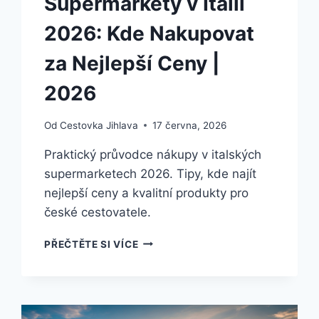
Supermarkety v Itálii
2026: Kde Nakupovat
za Nejlepší Ceny |
2026
Od
Cestovka Jihlava
17 června, 2026
Praktický průvodce nákupy v italských
supermarketech 2026. Tipy, kde najít
nejlepší ceny a kvalitní produkty pro
české cestovatele.
SUPERMARKETY
PŘEČTĚTE SI VÍCE
V
ITÁLII
2026:
KDE
NAKUPOVAT