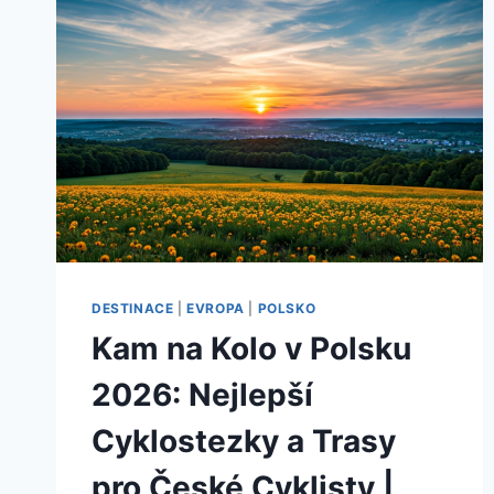
PRO
ČESKÉ
CESTOVATELE
|
2026
DESTINACE
|
EVROPA
|
POLSKO
Kam na Kolo v Polsku
2026: Nejlepší
Cyklostezky a Trasy
pro České Cyklisty |