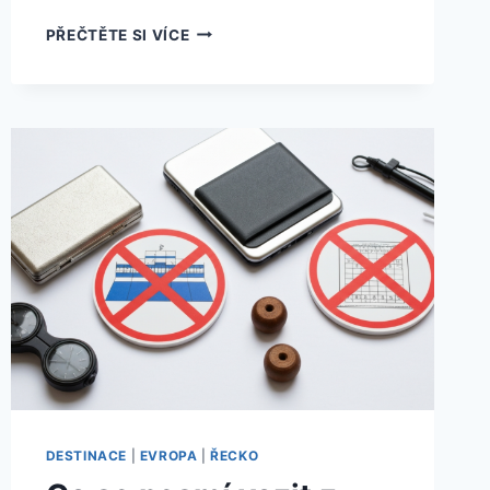
JAK
PŘEČTĚTE SI VÍCE
FUNGUJE
SAMOOBSLUŽNÁ
ČERPACÍ
STANICE
V
ITÁLII:
KOMPLETNÍ
PRŮVODCE
2026
|
2026
DESTINACE
|
EVROPA
|
ŘECKO