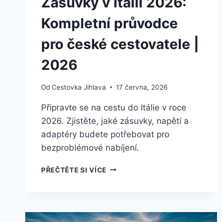
Zásuvky v Itálii 2026:
Kompletní průvodce
pro české cestovatele |
2026
Od
Cestovka Jihlava
17 června, 2026
Připravte se na cestu do Itálie v roce
2026. Zjistěte, jaké zásuvky, napětí a
adaptéry budete potřebovat pro
bezproblémové nabíjení.
ZÁSUVKY
PŘEČTĚTE SI VÍCE
V
ITÁLII
2026:
KOMPLETNÍ
PRŮVODCE