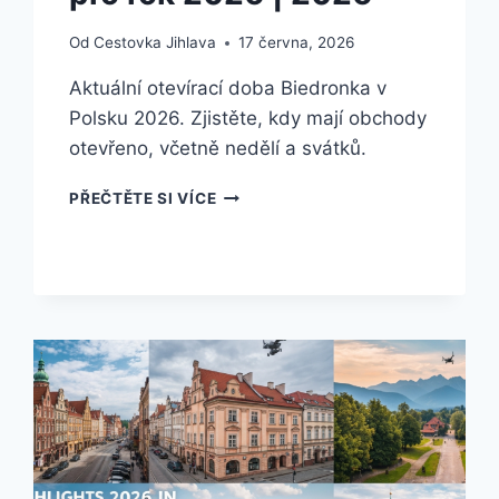
Od
Cestovka Jihlava
17 června, 2026
Aktuální otevírací doba Biedronka v
Polsku 2026. Zjistěte, kdy mají obchody
otevřeno, včetně nedělí a svátků.
OTEVÍRACÍ
PŘEČTĚTE SI VÍCE
DOBA
BIEDRONKA
POLSKO
–
KOMPLETNÍ
PRŮVODCE
PRO
ROK
2026
|
2026