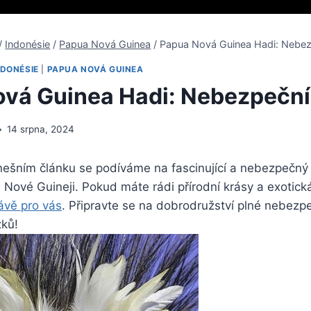
/
Indonésie
/
Papua Nová Guinea
/
Papua Nová Guinea Hadi: Nebezp
NDONÉSIE
|
PAPUA NOVÁ GUINEA
vá Guinea Hadi: Nebezpeční 
14 srpna, 2024
dnešním článku se podíváme na fascinující a nebezpečný
Nové Guineji. Pokud máte rádi přírodní krásy a exotická
rávě pro vás
. Připravte se na dobrodružství plné nebezp
ků!