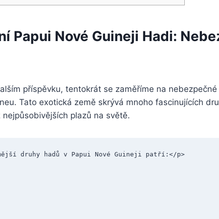
ní Papui Nové Guineji Hadi: Nebe
dalším příspěvku, tentokrát se zaměříme na nebezpečné 
eu. Tato exotická země skrývá mnoho fascinujících dru
z nejpůsobivějších plazů na světě.
mější druhy hadů v Papui Nové Guineji patří:</p>