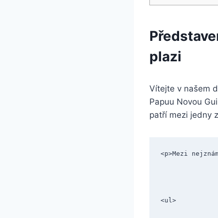
Představe
plazi
Vítejte v našem 
Papuu Novou Guin
patří mezi jedny 
<p>Mezi nejzná
<ul>