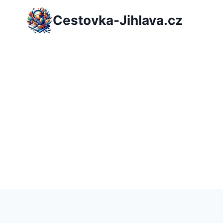
Přeskočit
Cestovka-Jihlava.cz
na
obsah