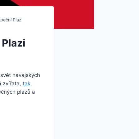
eční Plazi
Plazi
 svět havajských
 zvířata,
tak
ečných plazů a