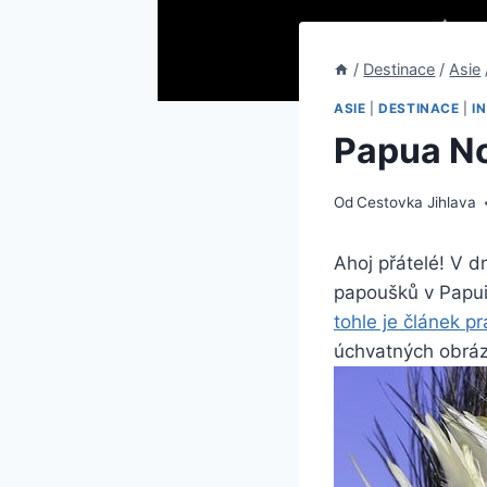
/
Destinace
/
Asie
ASIE
|
DESTINACE
|
I
Papua No
Od
Cestovka Jihlava
Ahoj přátelé! V 
papoušků v Papui 
tohle je článek p
úchvatných obráz