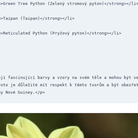
rong>Green Tree Python (Zelený stromový pyton)</strong></li
rong>Taipan (Taipan)</strong></li>
rong>Reticulated Python (Pryžový pyton)</strong></li>
ají fascinující barvy a vzory na svém těle a mohou být ve
roto je důležité mít respekt k těmto tvorům a být obezřet
uy Nové Guiney.</p>