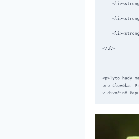
    <li><st
    <li><st
    <li><st
</ul>
<p>Tyto hady m
pro člověka. P
v divočině Pap