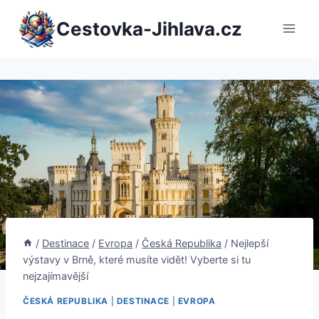
Přeskočit
Cestovka-Jihlava.cz
na
obsah
/
Destinace
/
Evropa
/
Česká Republika
/
Nejlepší
výstavy v Brně, které musíte vidět! Vyberte si tu
nejzajímavější
ČESKÁ REPUBLIKA
|
DESTINACE
|
EVROPA