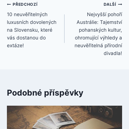
Navigace
PŘEDCHOZÍ
DALŠÍ
10 neuvěřitelných
Nejvyšší pohoří
pro
luxusních dovolených
Austrálie: Tajemství
příspěvek
na Slovensku, které
pohanských kultur,
vás dostanou do
ohromující výhledy a
extáze!
neuvěřitelná přírodní
divadla!
Podobné příspěvky