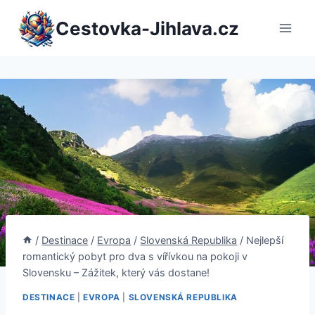
Přeskočit
Cestovka-Jihlava.cz
na
obsah
/
Destinace
/
Evropa
/
Slovenská Republika
/
Nejlepší
romantický pobyt pro dva s vířívkou na pokoji v
Slovensku – Zážitek, který vás dostane!
DESTINACE
|
EVROPA
|
SLOVENSKÁ REPUBLIKA