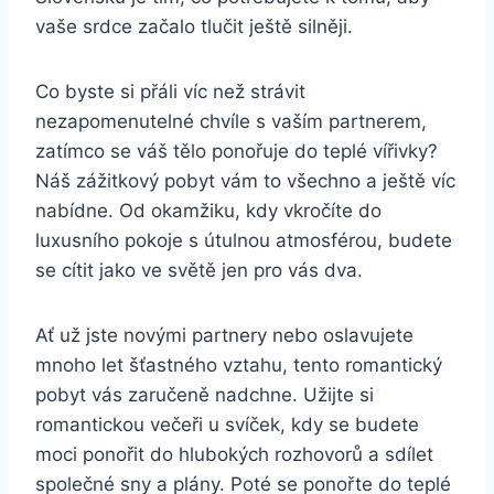
vaše srdce začalo tlučit ještě silněji.
Co byste si přáli víc než strávit
nezapomenutelné chvíle s vaším partnerem,
zatímco se váš tělo ponořuje do teplé vířivky?
Náš zážitkový pobyt vám to všechno a ještě víc
nabídne. Od okamžiku, kdy vkročíte do
luxusního pokoje s útulnou atmosférou, budete
se cítit jako ve světě jen pro vás dva.
Ať už jste novými partnery nebo oslavujete
mnoho let šťastného vztahu, tento romantický
pobyt vás zaručeně nadchne. Užijte si
romantickou večeři u svíček, kdy se budete
moci ponořit do hlubokých rozhovorů a sdílet
společné sny a plány. Poté se ponořte do teplé