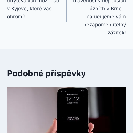
ubytovacích možností
blaženost v nejlepších
příspěvek
v Kyjevě, které vás
lázních v Brně –
ohromí!
Zaručujeme vám
nezapomenutelný
zážitek!
Podobné příspěvky