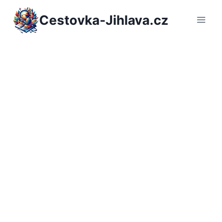
Přeskočit
Cestovka-Jihlava.cz
na
obsah