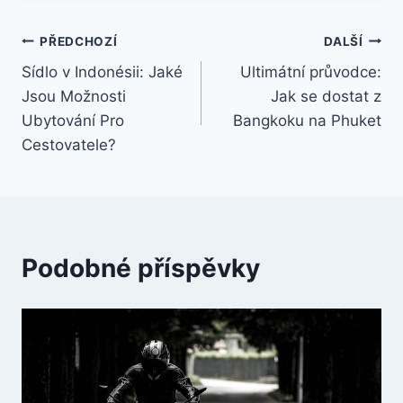
Navigace
PŘEDCHOZÍ
DALŠÍ
Sídlo v Indonésii: Jaké
Ultimátní průvodce:
pro
Jsou Možnosti
Jak se dostat z
příspěvek
Ubytování Pro
Bangkoku na Phuket
Cestovatele?
Podobné příspěvky