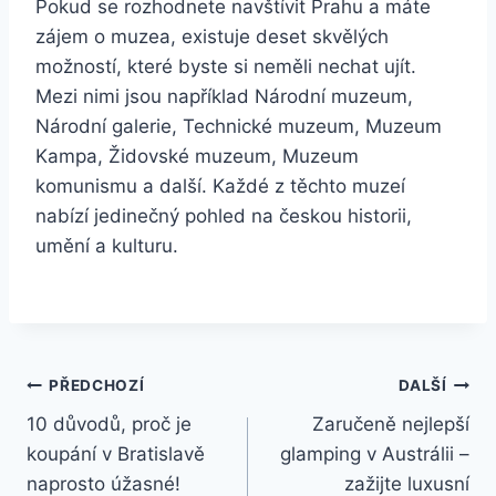
Pokud se rozhodnete navštívit Prahu a máte
zájem o muzea, existuje deset skvělých
možností, které byste si neměli nechat ujít.
Mezi nimi jsou například Národní muzeum,
Národní galerie, Technické muzeum, Muzeum
Kampa, Židovské muzeum, Muzeum
komunismu a další. Každé z těchto muzeí
nabízí jedinečný pohled na českou historii,
umění a kulturu.
Navigace
PŘEDCHOZÍ
DALŠÍ
10 důvodů, proč je
Zaručeně nejlepší
pro
koupání v Bratislavě
glamping v Austrálii –
příspěvek
naprosto úžasné!
zažijte luxusní