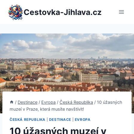
Přeskočit
Cestovka-Jihlava.cz
na
obsah
/
Destinace
/
Evropa
/
Česká Republika
/
10 úžasných
muzeí v Praze, která musíte navštívit!
ČESKÁ REPUBLIKA
|
DESTINACE
|
EVROPA
10 úžasných muzeí v